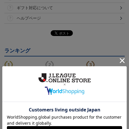
ギフト対応について
ヘルプページ
ランキング
NEW
NEW
モンテディオ山形 ピカ
26/27オーセンティックユ
モンテディオ山形 ツン
チュウ タオルマフラー
ニフォーム半袖（FP1st）
ベアー タオルマフラー
2,500円
18,700円～23,760円
2,500円
1