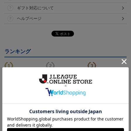
ギフト対応について
ヘルプページ
ランキング
NEW
NEW
モンテディオ山形 ピカ
26/27オーセンティックユ
モンテディオ山形 ツン
チュウ タオルマフラー
ニフォーム半袖（FP1st）
ベアー タオルマフラー
2,500円
18,700円～23,760円
2,500円
1