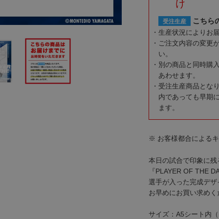
け
こちら
受注生産
生産状況によりお
ご注文内容の変更
い。
別の商品と同時購
あわせます。
受注生産商品とな
内であっても早期
ます。
※ お客様都合による
本日の試合で印象に残
『PLAYER OF TH
選手が入った完成デザ
お早めにお買い求めく
サイズ：A5シート内（1