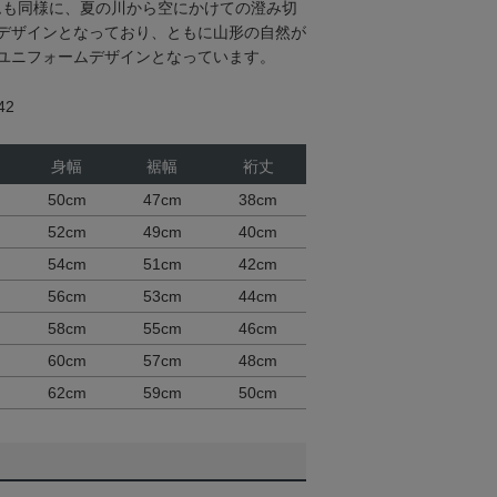
ムも同様に、夏の川から空にかけての澄み切
デザインとなっており、ともに山形の自然が
ユニフォームデザインとなっています。
42
身幅
裾幅
裄丈
50cm
47cm
38cm
52cm
49cm
40cm
54cm
51cm
42cm
56cm
53cm
44cm
58cm
55cm
46cm
60cm
57cm
48cm
62cm
59cm
50cm