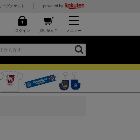
リーグチケット
powered by
ログイン
買い物かご
メニュー