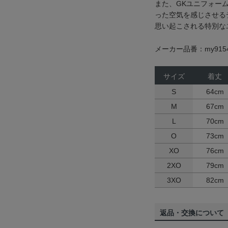
また、GKユニフォー
った空気を感じさせる
思い起こされる特別な
メーカー品番：my915
サイズ
着丈
S
64cm
M
67cm
L
70cm
O
73cm
XO
76cm
2XO
79cm
3XO
82cm
返品・交換について