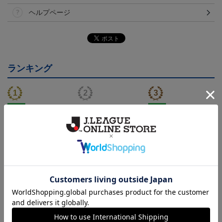
ヘルプページ
ランキング
NEW
NEW
モンテディオ山形 ピカ
26/27オーセンティックユ
モンテディオ山形 ツン
チュウ タオルマフラー
ニフォーム半袖（FP1st）
ベアー タオルマフラー
2,500円
18,700円～23,760円
2,500円
1