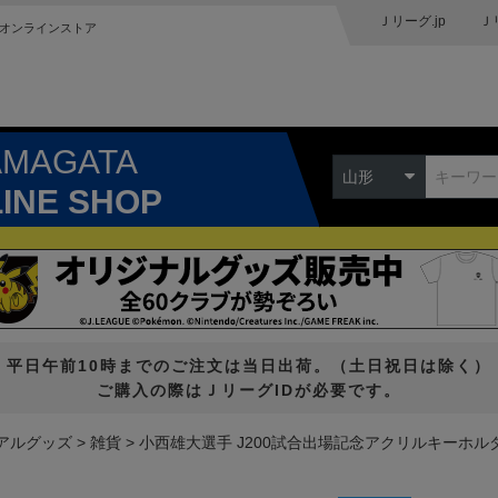
Ｊリーグ.jp
Ｊ
オンラインストア
AMAGATA
山形
LINE SHOP
平日午前10時までのご注文は当日出荷。（土日祝日は除く）
ご購入の際はＪリーグIDが必要です。
アルグッズ
雑貨
小西雄大選手 J200試合出場記念アクリルキーホル