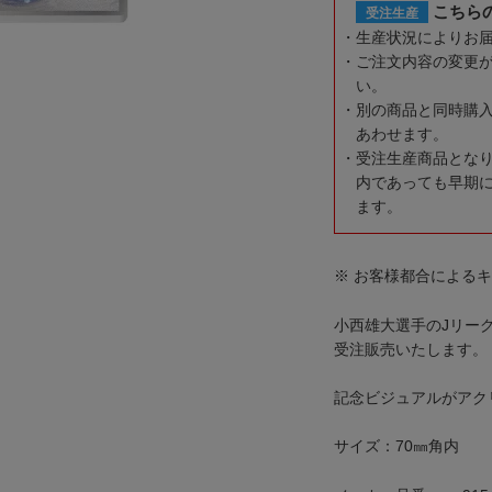
こちら
受注生産
生産状況によりお
ご注文内容の変更
い。
別の商品と同時購
あわせます。
受注生産商品とな
内であっても早期
ます。
※ お客様都合による
小西雄大選手のJリー
受注販売いたします。
記念ビジュアルがアク
サイズ：70㎜角内