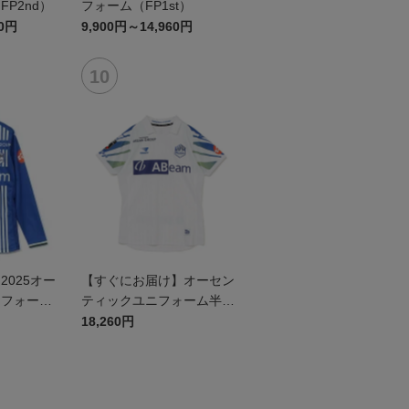
P2nd）
フォーム（FP1st）
60円
9,900円～14,960円
025オー
【すぐにお届け】オーセン
ニフォーム
ティックユニフォーム半袖
（2026百年構想リーグ）F
18,260円
Pホワイト