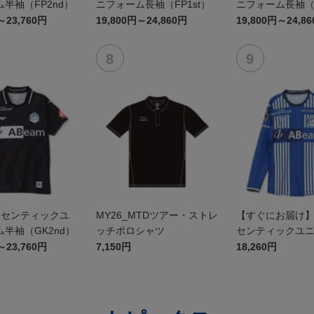
半袖（FP2nd）
ニフォーム長袖（FP1st）
ニフォーム長袖（F
～23,760円
19,800円～24,860円
19,800円～24,8
オーセンティックユ
MY26_MTDツアー・ストレ
【すぐにお届け】2
半袖（GK2nd）
ッチポロシャツ
センティックユ
FP1st（長袖）
～23,760円
7,150円
18,260円