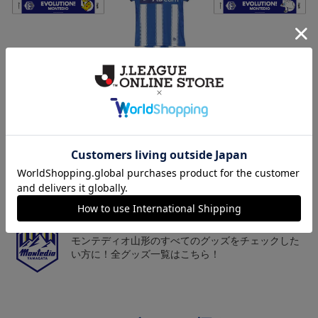
モンテディオ山形 ピカ
26/27オーセンティックユ
モンテディオ山形 ツン
チュウ タオルマフラー
ニフォーム半袖（FP1st）
ベアー タオルマフラー
2,500円
18,700円～23,760円
2,500円
1
トピックス
山形
チームマスコット「ディーオ」グッズは、サポータ
ーやファン必見！
山形
モンテディオ山形のすべてのグッズをチェックした
い方に！全グッズ一覧はこちら！