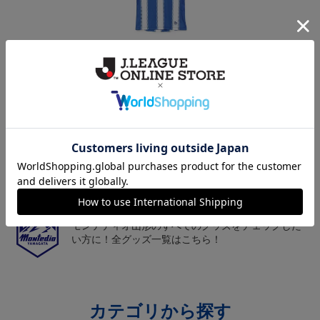
モンテディオ山形 ピカ
26/27オーセンティックユ
モンテディオ山形 ツン
チュウ タオルマフラー
ニフォーム半袖（FP1st）
ベアー タオルマフラー
2,500円
18,700円～23,760円
2,500円
1
トピックス
山形
チームマスコット「ディーオ」グッズは、サポータ
ーやファン必見！
山形
モンテディオ山形のすべてのグッズをチェックした
い方に！全グッズ一覧はこちら！
カテゴリから探す