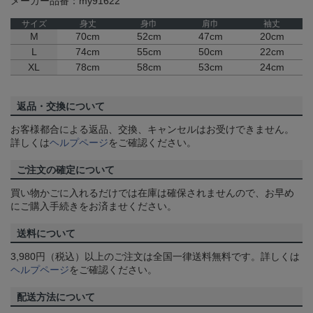
メーカー品番：my91622
サイズ
身丈
身巾
肩巾
袖丈
M
70cm
52cm
47cm
20cm
L
74cm
55cm
50cm
22cm
XL
78cm
58cm
53cm
24cm
返品・交換について
お客様都合による返品、交換、キャンセルはお受けできません。
詳しくは
ヘルプページ
をご確認ください。
ご注文の確定について
買い物かごに入れるだけでは在庫は確保されませんので、お早め
にご購入手続きをお済ませください。
送料について
3,980円（税込）以上のご注文は全国一律送料無料です。詳しくは
ヘルプページ
をご確認ください。
配送方法について