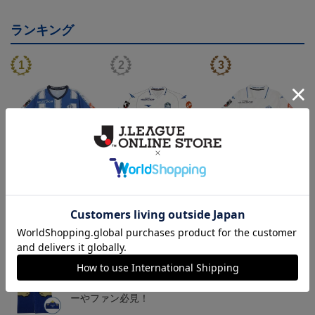
ランキング
26/27オーセンティックユ
26/27オーセンティックユ
26/27オーセンティックユ
ニフォーム半袖（FP1st）
ニフォーム長袖（FP2n
ニフォーム半袖（FP2n
18,700円～23,760円
19,800円～24,860円
18,700円～23,760円
1
d）
d）
トピックス
山形
チームマスコット「ディーオ」グッズは、サポータ
ーやファン必見！