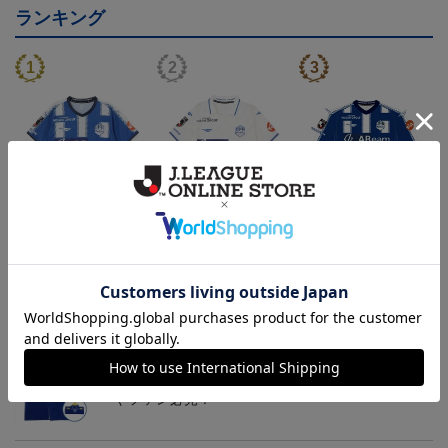
ランキング
26/27オーセンティックユ
26/27オーセンティックユ
26/27オーセンティックユ
ニフォーム半袖（FP1st）
ニフォーム半袖（FP2n
ニフォーム長袖（FP1st）
18,700円～23,760円
18,700円～23,760円
19,800円～24,860円
1
d）
トピックス
山形
チームマスコット「ディーオ」グッズは、サポータ
ーやファン必見！