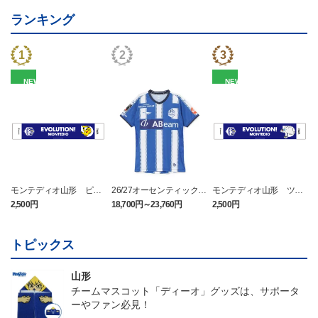
ランキング
NEW
NEW
モンテディオ山形 ピカ
26/27オーセンティックユ
モンテディオ山形 ツン
チュウ タオルマフラー
ニフォーム半袖（FP1st）
ベアー タオルマフラー
2,500円
18,700円～23,760円
2,500円
1
トピックス
山形
チームマスコット「ディーオ」グッズは、サポータ
ーやファン必見！