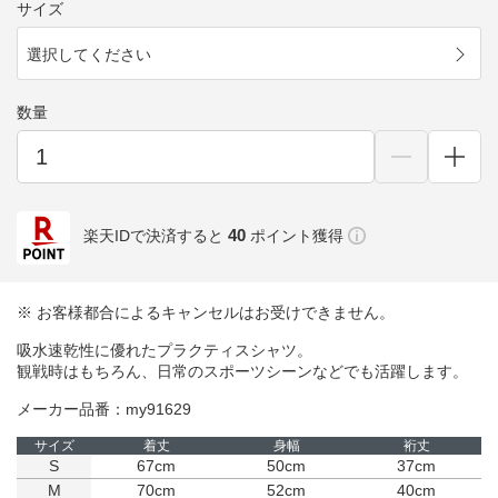
サイズ
選択してください
数量
40
楽天IDで決済すると
ポイント獲得
※ お客様都合によるキャンセルはお受けできません。
吸水速乾性に優れたプラクティスシャツ。
観戦時はもちろん、日常のスポーツシーンなどでも活躍します。
メーカー品番：my91629
サイズ
着丈
身幅
裄丈
S
67cm
50cm
37cm
M
70cm
52cm
40cm