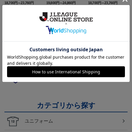
ニフォーム半袖（FP1st）
ニフォーム長袖（FP2n
ニフォーム半袖（FP2n
18,700円～23,760円
19,800円～24,860円
18,700円～23,760円
1
d）
d）
トピックス
山形
チームマスコット「ディーオ」グッズは、サポータ
ーやファン必見！
山形
モンテディオ山形のすべてのグッズをチェックした
い方に！全グッズ一覧はこちら！
カテゴリから探す
ユニフォーム