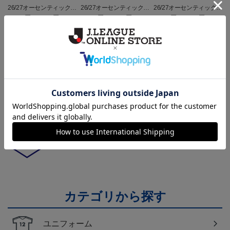
26/27オーセンティックユ
26/27オーセンティックユ
26/27オーセンティックユ
ニフォーム半袖（FP1st）
ニフォーム半袖（FP2n
ニフォーム長袖（FP1st）
18,700円～23,760円
18,700円～23,760円
19,800円～24,860円
1
d）
トピックス
山形
チームマスコット「ディーオ」グッズは、サポータ
ーやファン必見！
山形
モンテディオ山形のすべてのグッズをチェックした
い方に！全グッズ一覧はこちら！
カテゴリから探す
ユニフォーム