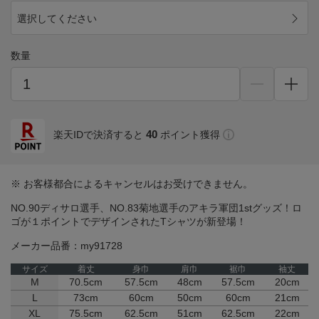
選択してください
数量
40
楽天IDで決済すると
ポイント獲得
※ お客様都合によるキャンセルはお受けできません。
NO.90ディサロ選手、NO.83菊地選手のアキラ軍団1stグッズ！ロ
ゴが１ポイントでデザインされたTシャツが新登場！
メーカー品番：my91728
サイズ
着丈
身巾
肩巾
裾巾
袖丈
M
70.5cm
57.5cm
48cm
57.5cm
20cm
L
73cm
60cm
50cm
60cm
21cm
XL
75.5cm
62.5cm
51cm
62.5cm
22cm