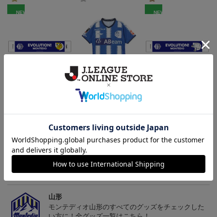
NEW
NEW
モンテディオ山形 ピカ
26/27オーセンティックユ
モンテディオ山形 ツン
チュウ タオルマフラー
ニフォーム半袖（FP1st）
ベアー タオルマフラー
2,500円
18,700円～23,760円
2,500円
1
トピックス
山形
チームマスコット「ディーオ」グッズは、サポータ
ーやファン必見！
山形
モンテディオ山形のすべてのグッズをチェックした
い方に！全グッズ一覧はこちら！