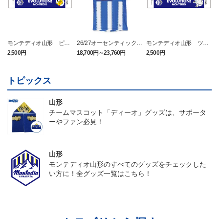
モンテディオ山形 ピカ
26/27オーセンティックユ
モンテディオ山形 ツン
チュウ タオルマフラー
ニフォーム半袖（FP1st）
ベアー タオルマフラー
2,500円
18,700円～23,760円
2,500円
1
トピックス
山形
チームマスコット「ディーオ」グッズは、サポータ
ーやファン必見！
山形
モンテディオ山形のすべてのグッズをチェックした
い方に！全グッズ一覧はこちら！