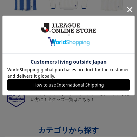
26/27オーセンティックユ
26/27オーセンティックユ
26/27オーセンティックユ
ニフォーム半袖（FP1st）
ニフォーム長袖（FP2n
ニフォーム半袖（FP2n
18,700円～23,760円
19,800円～24,860円
18,700円～23,760円
1
d）
d）
トピックス
山形
チームマスコット「ディーオ」グッズは、サポータ
ーやファン必見！
山形
モンテディオ山形のすべてのグッズをチェックした
い方に！全グッズ一覧はこちら！
カテゴリから探す