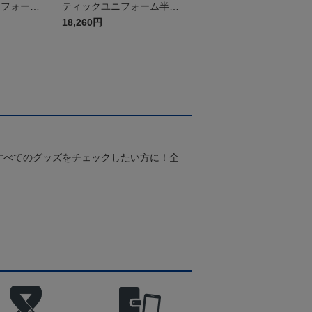
ニフォーム
ティックユニフォーム半袖
（2026百年構想リーグ）F
18,260円
Pホワイト
すべてのグッズをチェックしたい方に！全
！