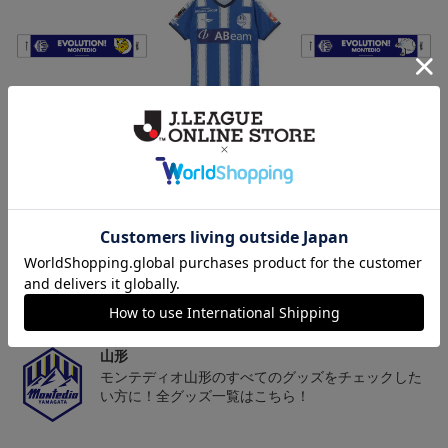
モンテディオ山形 ピカ
26/27オーセンティックユ
モンテディオ山形 ツン
チュウ タオルマフラー
ニフォーム半袖（FP1st）
ベアー タオルマフラー
2,500円
18,700円～23,760円
2,500円
1
トピックス
山形
チームマスコット「ディーオ」グッズは、サポータ
ーやファン必見！
山形
モンテディオ山形のすべてのグッズをチェックした
い方に！全グッズ一覧はこちら！