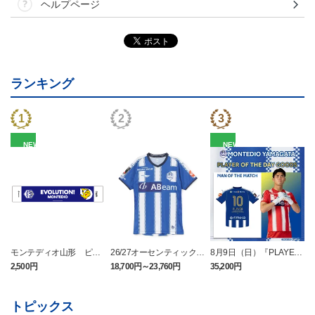
ヘルプページ
ランキング
NEW
NEW
モンテディオ山形 ピカ
26/27オーセンティックユ
8月9日（日）『PLAYER
チュウ タオルマフラー
ニフォーム半袖（FP1st）
OF THE DAY』ユニフォ
2,500円
18,700円～23,760円
35,200円
2
ーム（半袖）
トピックス