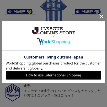
モンテディオ山形 ピカ
26/27オーセンティックユ
モンテディオ山形 ツン
チュウ タオルマフラー
ニフォーム半袖（FP1st）
ベアー タオルマフラー
2,500円
18,700円～23,760円
2,500円
1
トピックス
山形
チームマスコット「ディーオ」グッズは、サポータ
ーやファン必見！
山形
モンテディオ山形のすべてのグッズをチェックした
い方に！全グッズ一覧はこちら！