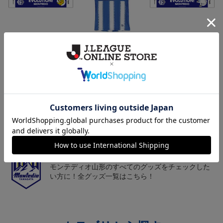
モンテディオ山形 ピカ
26/27オーセンティックユ
モンテディオ山形 ツン
チュウ タオルマフラー
ニフォーム半袖（FP1st）
ベアー タオルマフラー
2,500円
18,700円～23,760円
2,500円
1
トピックス
山形
チームマスコット「ディーオ」グッズは、サポータ
ーやファン必見！
山形
モンテディオ山形のすべてのグッズをチェックした
い方に！全グッズ一覧はこちら！