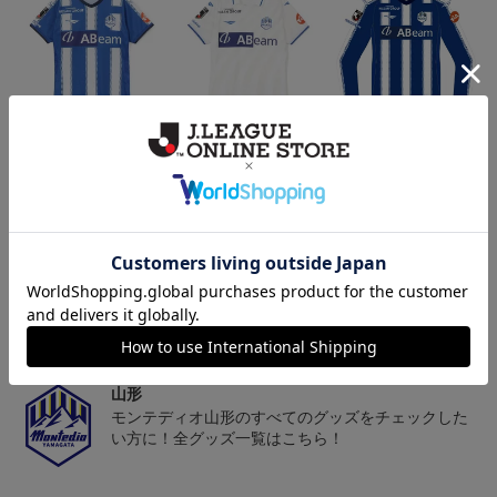
26/27オーセンティックユ
26/27オーセンティックユ
26/27オーセンティックユ
ニフォーム半袖（FP1st）
ニフォーム半袖（FP2n
ニフォーム長袖（FP1st）
18,700円～23,760円
18,700円～23,760円
19,800円～24,860円
1
d）
トピックス
山形
チームマスコット「ディーオ」グッズは、サポータ
ーやファン必見！
山形
モンテディオ山形のすべてのグッズをチェックした
い方に！全グッズ一覧はこちら！