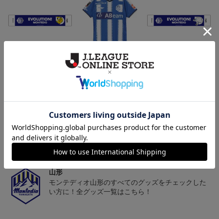
モンテディオ山形 ピカ
26/27オーセンティックユ
モンテディオ山形 ツン
チュウ タオルマフラー
ニフォーム半袖（FP1st）
ベアー タオルマフラー
2,500円
18,700円～23,760円
2,500円
1
トピックス
山形
チームマスコット「ディーオ」グッズは、サポータ
ーやファン必見！
山形
モンテディオ山形のすべてのグッズをチェックした
い方に！全グッズ一覧はこちら！