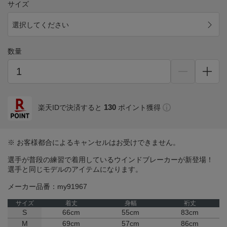
サイズ
選択してください
数量
130
楽天IDで決済すると
ポイント獲得
※ お客様都合によるキャンセルはお受けできません。
選手が普段の練習で着用しているウインドブレーカーが新登場！
選手と同じモデルのアイテムになります。
メーカー品番：my91967
サイズ
着丈
身幅
裄丈
S
66cm
55cm
83cm
M
69cm
57cm
86cm