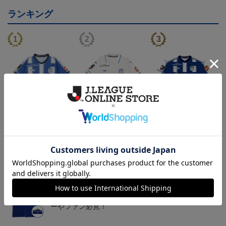
ランキング
26/27オーセンティックユ
26/27オーセンティックユ
26/27オーセンティックユ
ニフォーム半袖（FP1st）
ニフォーム半袖（FP2n
ニフォーム長袖（FP1st）
18,700円～23,760円
18,700円～23,760円
19,800円～24,860円
1
d）
トピックス
山形
チームマスコット「ディーオ」グッズは、サポータ
ーやファン必見！