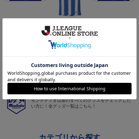
モンテディオ山形 ピカ
26/27オーセンティックユ
モンテディオ山形 ツン
チュウ タオルマフラー
ニフォーム半袖（FP1st）
ベアー タオルマフラー
2,500円
18,700円～23,760円
2,500円
1
トピックス
山形
チームマスコット「ディーオ」グッズは、サポータ
ーやファン必見！
山形
モンテディオ山形のすべてのグッズをチェックした
い方に！全グッズ一覧はこちら！
カテゴリから探す