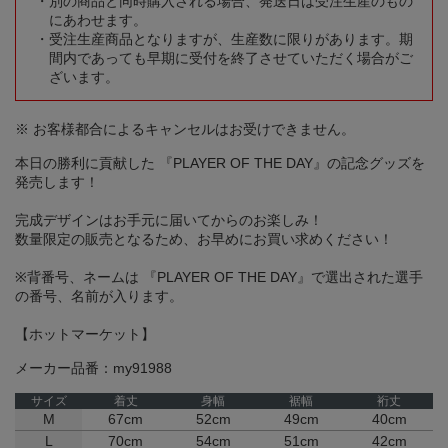
別の商品と同時購入される場合、発送日は受注生産のもの
にあわせます。
受注生産商品となりますが、生産数に限りがあります。期
間内であっても早期に受付を終了させていただく場合がご
ざいます。
※ お客様都合によるキャンセルはお受けできません。
本日の勝利に貢献した 『PLAYER OF THE DAY』の記念グッズを
発売します！
完成デザインはお手元に届いてからのお楽しみ！
数量限定の販売となるため、お早めにお買い求めください！
※背番号、ネームは 『PLAYER OF THE DAY』で選出された選手
の番号、名前が入ります。
【ホットマーケット】
メーカー品番：my91988
サイズ
着丈
身幅
裾幅
裄丈
M
67cm
52cm
49cm
40cm
L
70cm
54cm
51cm
42cm