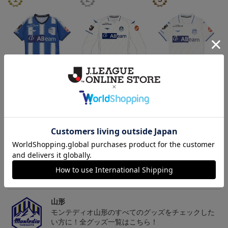
26/27オーセンティックユ
26/27オーセンティックユ
26/27オーセンティックユ
ニフォーム半袖（FP1st）
ニフォーム長袖（FP2n
ニフォーム半袖（FP2n
18,700円～23,760円
19,800円～24,860円
18,700円～23,760円
1
d）
d）
トピックス
山形
チームマスコット「ディーオ」グッズは、サポータ
ーやファン必見！
山形
モンテディオ山形のすべてのグッズをチェックした
い方に！全グッズ一覧はこちら！