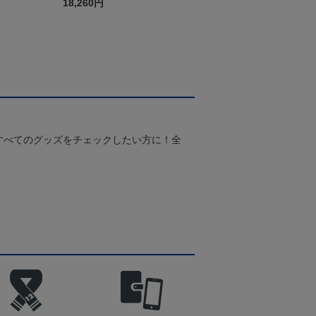
（2026百年構想リーグ）F
18,260円
Pホワイト
すべてのグッズをチェックしたい方に！全
！