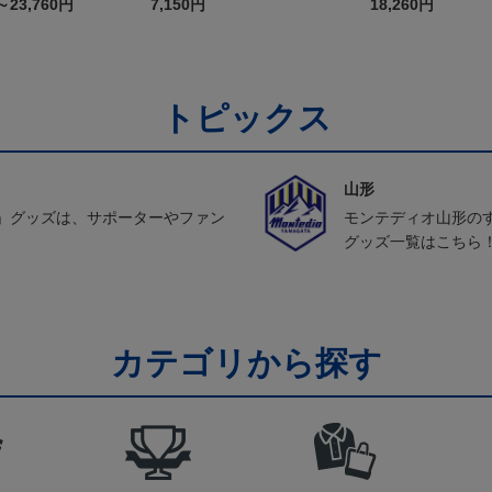
FP1st（長袖）
～23,760円
7,150円
18,260円
トピックス
山形
」グッズは、サポーターやファン
モンテディオ山形の
グッズ一覧はこちら
カテゴリから探す