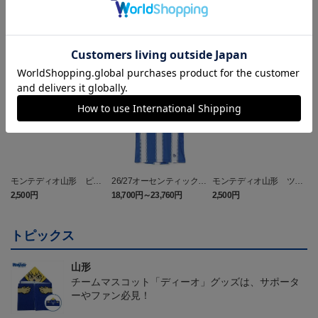
ランキング
NEW
NEW
モンテディオ山形 ピカ
26/27オーセンティックユ
モンテディオ山形 ツン
チュウ タオルマフラー
ニフォーム半袖（FP1st）
ベアー タオルマフラー
2,500円
18,700円～23,760円
2,500円
1
トピックス
山形
チームマスコット「ディーオ」グッズは、サポータ
ーやファン必見！