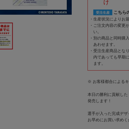
け
こちら
受注生産
生産状況によりお
ご注文内容の変更
い。
別の商品と同時購
あわせます。
受注生産商品とな
内であっても早期
ます。
※ お客様都合による
本日の勝利に貢献した 『
発売します！
選手が入った完成デザ
お早めにお買い求めく