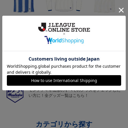
26/27オーセンティックユ
26/27オーセンティックユ
26/27オーセンティックユ
ニフォーム半袖（FP1st）
ニフォーム長袖（FP2n
ニフォーム半袖（FP2n
18,700円～23,760円
19,800円～24,860円
18,700円～23,760円
1
d）
d）
トピックス
山形
チームマスコット「ディーオ」グッズは、サポータ
ーやファン必見！
山形
モンテディオ山形のすべてのグッズをチェックした
い方に！全グッズ一覧はこちら！
カテゴリから探す