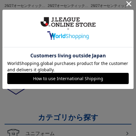
26/27オーセンティックユ
26/27オーセンティックユ
26/27オーセンティックユ
ニフォーム半袖（FP1st）
ニフォーム半袖（FP2n
ニフォーム長袖（FP1st）
18,700円～23,760円
18,700円～23,760円
19,800円～24,860円
1
d）
トピックス
山形
チームマスコット「ディーオ」グッズは、サポータ
ーやファン必見！
山形
モンテディオ山形のすべてのグッズをチェックした
い方に！全グッズ一覧はこちら！
カテゴリから探す
ユニフォーム