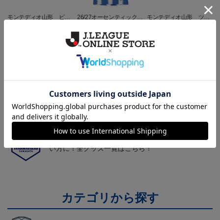
モンテディオ山形 ピカ
26/27オーセンティックユ
モンテディオ山形 ツン
チュウ タオルマフラー
ニフォーム半袖（FP1st）
ベアー タオルマフラー
2,500円
18,700円～23,760円
2,500円
1
トピックス
山形
チームマスコット「ディーオ」グッズは、サポータ
ーやファン必見！
山形
モンテディオ山形のすべてのグッズをチェックした
い方に！全グッズ一覧はこちら！
カテゴリから探す