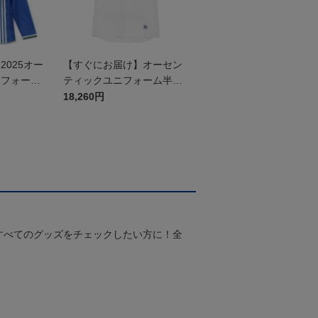
025オー
【すぐにお届け】オーセン
ニフォーム
ティックユニフォーム半袖
（2026百年構想リーグ）F
18,260円
Pホワイト
すべてのグッズをチェックしたい方に！全
！