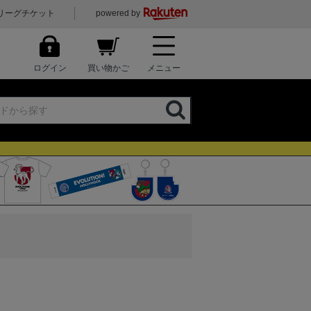
リーグチケット
powered by
ログイン
買い物かご
メニュー