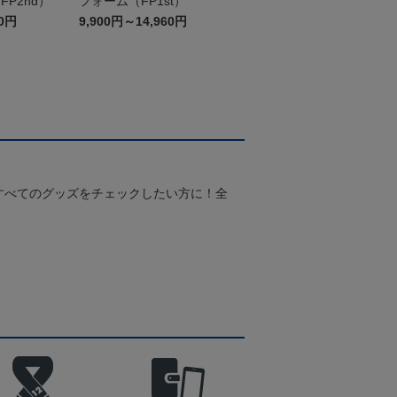
P2nd）
フォーム（FP1st）
60円
9,900円～14,960円
すべてのグッズをチェックしたい方に！全
！