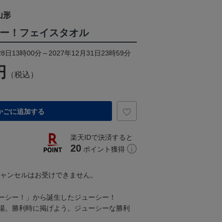
山形
シー！フェイスタオル
8日13時00分～2027年12月31日23時59分
円
（税込）
かごに追加する
楽天IDで決済すると
20
ポイント獲得
キャンセルはお受けできません。
ーシー！」から誕生したジューシー！
場。勝利時に掲げよう。ジューシーな勝利