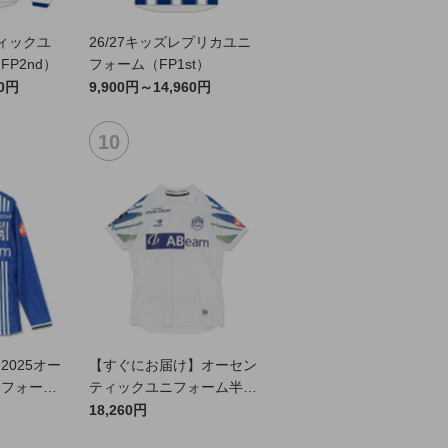
ティックユ
26/27キッズレプリカユニ
P2nd）
フォーム（FP1st）
60円
9,900円～14,960円
025オー
【すぐにお届け】オーセン
ニフォーム
ティックユニフォーム半袖
（2026百年構想リーグ）F
18,260円
Pホワイト