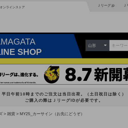
Ｊリーグ.jp
Ｊ
オンラインストア
AMAGATA
山形
LINE SHOP
平日午前10時までのご注文は当日出荷。（土日祝日は除く）
ご購入の際はＪリーグIDが必要です。
ズ
雑貨
MY25_カーサイン（お先にどうぞ）