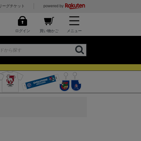
リーグチケット
powered by
ログイン
買い物かご
メニュー