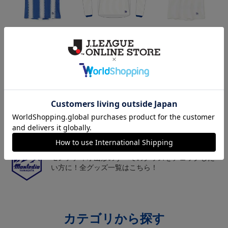
26/27オーセンティックユ
26/27オーセンティックユ
26/27オーセンティックユ
ニフォーム半袖（FP1st）
ニフォーム長袖（FP2n
ニフォーム半袖（FP2n
18,700円～23,760円
19,800円～24,860円
18,700円～23,760円
1
d）
d）
トピックス
山形
チームマスコット「ディーオ」グッズは、サポータ
ーやファン必見！
山形
モンテディオ山形のすべてのグッズをチェックした
い方に！全グッズ一覧はこちら！
カテゴリから探す