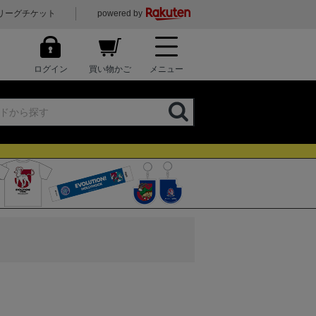
リーグチケット
powered by
ログイン
買い物かご
メニュー