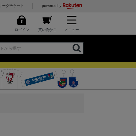
リーグチケット
powered by
ログイン
買い物かご
メニュー