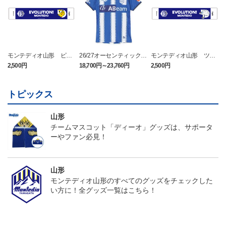
モンテディオ山形 ピカ
26/27オーセンティックユ
モンテディオ山形 ツン
チュウ タオルマフラー
ニフォーム半袖（FP1st）
ベアー タオルマフラー
2,500円
18,700円～23,760円
2,500円
1
トピックス
山形
チームマスコット「ディーオ」グッズは、サポータ
ーやファン必見！
山形
モンテディオ山形のすべてのグッズをチェックした
い方に！全グッズ一覧はこちら！