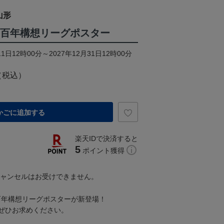
山形
J3百年構想リーグポスター
1日12時00分～2027年12月31日12時00分
（税込）
かごに追加する
楽天IDで決済すると
5
ポイント獲得
キャンセルはお受けできません。
J3百年構想リーグポスターが新登場！
ぜひお求めください。