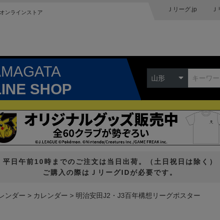
Ｊリーグ.jp
Ｊ
オンラインストア
AMAGATA
山形
LINE SHOP
平日午前10時までのご注文は当日出荷。（土日祝日は除く）
ご購入の際はＪリーグIDが必要です。
カレンダー
カレンダー
明治安田J2・J3百年構想リーグポスター