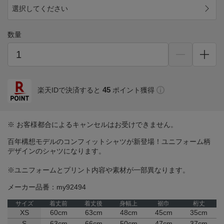
選択してください
数量
45
楽天IDで決済すると
ポイント獲得
※ お客様都合によるキャンセルはお受けできません。
百年構想モデルのコンフィットシャツが新登場！ユニフォーム柄
デザインのシャツになります。
※ユニフォームとプリント内容や素材が一部異なります。
メーカー品番：my92494
サイズ
着丈前
着丈後
身幅上
裾巾
桁丈
XS
60cm
63cm
48cm
45cm
35cm
S
63cm
66cm
50cm
47cm
37cm