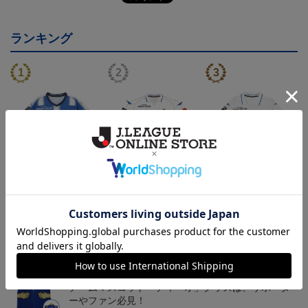
ランキング
26/27オーセンティックユ
26/27オーセンティックユ
26/27オーセンティックユ
ニフォーム半袖（FP1st）
ニフォーム長袖（FP2n
ニフォーム半袖（FP2n
18,700円～23,760円
19,800円～24,860円
18,700円～23,760円
1
d）
d）
トピックス
山形
チームマスコット「ディーオ」グッズは、サポータ
ーやファン必見！