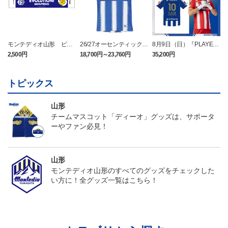
モンテディオ山形 ピカ
26/27オーセンティックユ
8月9日（日）『PLAYER
チュウ タオルマフラー
ニフォーム半袖（FP1st）
OF THE DAY』ユニフォ
2,500円
18,700円～23,760円
35,200円
2
ーム（半袖）
トピックス
山形
チームマスコット「ディーオ」グッズは、サポータ
ーやファン必見！
山形
モンテディオ山形のすべてのグッズをチェックした
い方に！全グッズ一覧はこちら！