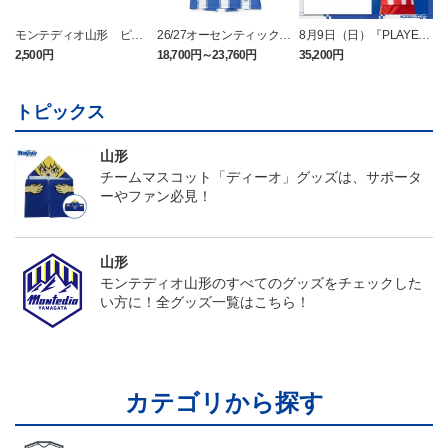
モンテディオ山形 ピカ
26/27オーセンティックユ
8月9日（日）『PLAYER
チュウ タオルマフラー
ニフォーム半袖（FP1st）
OF THE DAY』ユニフォ
2,500円
18,700円～23,760円
35,200円
2
ーム（半袖）
トピックス
山形
チームマスコット「ディーオ」グッズは、サポータ
ーやファン必見！
山形
モンテディオ山形のすべてのグッズをチェックした
い方に！全グッズ一覧はこちら！
カテゴリから探す