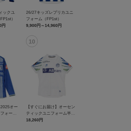
ティックユ
26/27キッズレプリカユニ
P1st）
フォーム（FP1st）
60円
9,900円～14,960円
025オー
【すぐにお届け】オーセン
ニフォーム
ティックユニフォーム半袖
（2026百年構想リーグ）F
18,260円
Pホワイト