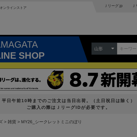
Ｊリーグ.jp
Ｊ
オンラインストア
AMAGATA
山形
LINE SHOP
平日午前10時までのご注文は当日出荷。（土日祝日は除く）
ご購入の際はＪリーグIDが必要です。
ズ
雑貨
MY26_シークレットミニのぼり