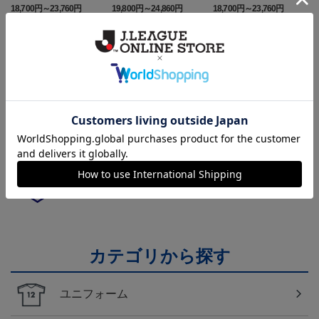
ニフォーム半袖（FP1st）
ニフォーム長袖（FP2n
ニフォーム半袖（FP2n
18,700円～23,760円
19,800円～24,860円
18,700円～23,760円
1
d）
d）
トピックス
山形
チームマスコット「ディーオ」グッズは、サポータ
ーやファン必見！
山形
モンテディオ山形のすべてのグッズをチェックした
い方に！全グッズ一覧はこちら！
カテゴリから探す
ユニフォーム