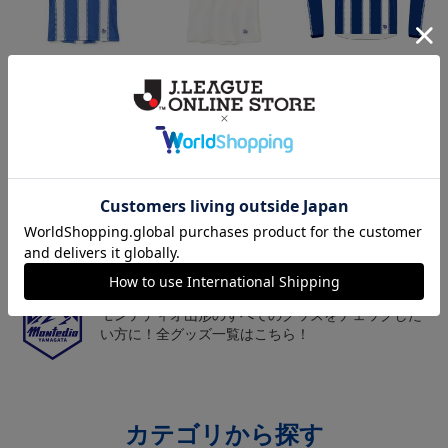
26/27オーセンティックユ
26/27オーセンティックユ
26/27オーセンティックユ
ニフォーム半袖（FP1st）
ニフォーム半袖（FP2n
ニフォーム長袖（FP1st）
18,700円～23,760円
18,700円～23,760円
19,800円～24,860円
1
d）
トピックス
山形
チームマスコット「ディーオ」グッズは、サポータ
ーやファン必見！
山形
モンテディオ山形のすべてのグッズをチェックした
い方に！全グッズ一覧はこちら！
カテゴリから探す