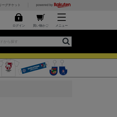
リーグチケット
powered by
ログイン
買い物かご
メニュー