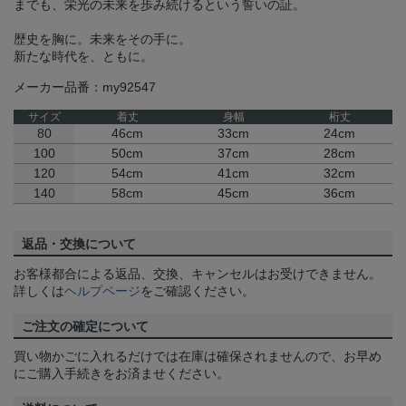
までも、栄光の未来を歩み続けるという誓いの証。
歴史を胸に。未来をその手に。
新たな時代を、ともに。
メーカー品番：my92547
サイズ
着丈
身幅
桁丈
80
46cm
33cm
24cm
100
50cm
37cm
28cm
120
54cm
41cm
32cm
140
58cm
45cm
36cm
返品・交換について
お客様都合による返品、交換、キャンセルはお受けできません。
詳しくは
ヘルプページ
をご確認ください。
ご注文の確定について
買い物かごに入れるだけでは在庫は確保されませんので、お早め
にご購入手続きをお済ませください。