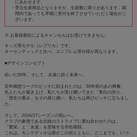
にあわせます。
受注生産商品となりますが、生産数に限りがあります。期
間内であっても早期に受付を終了させていただく場合がご
ざいます。
※ お客様都合によるキャンセルはお受けできません。
キッズ用モデル（レプリカ）です。
オーセンティックと比べ、エンブレム等仕様が異なります。
■デザインコンセプト
紡いだ30年。そして、永遠に続く未来へ。
百年構想リーグのピッチに刻まれたのは、30年前のあの興奮。
先人たちが築き上げ、私たちが受け継いできた「青白の誇り」
「歴史の重み」をその身に纏い、私たちは再びピッチに立ちまし
た。
そして、2026/27シーズンの戦いへ。
クラブの象徴である伝統のストライプに重ね合わせたのは、
「繁栄」と「永遠」を意味する市松模様。
これは、モンテディオ山形がこの街とともに、どこまでも、いつ